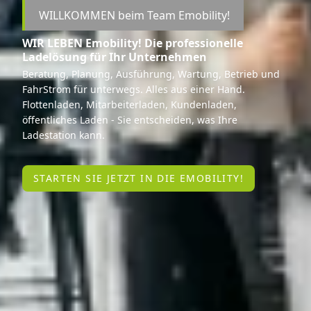
WILLKOMMEN beim Team Emobility!
WIR LEBEN Emobility! Die professionelle
Ladelösung für Ihr Unternehmen
Beratung, Planung, Ausführung, Wartung, Betrieb und
FahrStrom für unterwegs. Alles aus einer Hand.
Flottenladen, Mitarbeiterladen, Kundenladen,
öffentliches Laden - Sie entscheiden, was Ihre
Ladestation kann.
STARTEN SIE JETZT IN DIE EMOBILITY!