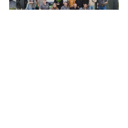
WIR sind das Team!
ZUM UNTERNEHMEN
Sie möchten Teil des Teams
werden?
ZUR KARRIERE