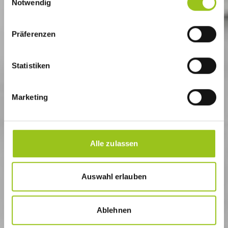
Notwendig
i
n
w
Präferenzen
i
l
l
Statistiken
i
g
Marketing
u
n
g
s
Alle zulassen
a
u
s
Auswahl erlauben
w
a
Ablehnen
h
l