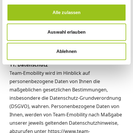
g
Änderungen während der Laufzeit des Vertrages,
s
Alle zulassen
insbesondere eine Änderung der E-Mail-Adresse,
a
haben Sie an Team-Emobility unverzüglich durch
u
Angabe der Änderungen in Schrift- oder Textform
s
Auswahl erlauben
w
mitzuteilen. Team-Emobility sendet Ihnen alle
a
Rechnungen und andere vertragsbezogene
Ablehnen
h
Dokumente als E-Mail-Anhang zu.
l
11. Datenschutz
Team-Emobility wird im Hinblick auf
personenbezogene Daten von Ihnen die
maßgeblichen gesetzlichen Bestimmungen,
insbesondere die Datenschutz-Grundverordnung
(DSGVO), wahren. Personenbezogene Daten von
Ihnen, werden von Team-Emobility nach Maßgabe
unserer jeweils geltenden Datenschutzhinweise,
abzurufen unter
https://www.team-