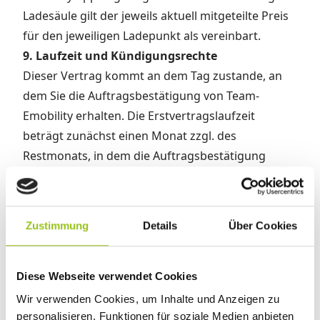
Ladesäule gilt der jeweils aktuell mitgeteilte Preis
für den jeweiligen Ladepunkt als vereinbart.
9. Laufzeit und Kündigungsrechte
Dieser Vertrag kommt an dem Tag zustande, an
dem Sie die Auftragsbestätigung von Team-
Emobility erhalten. Die Erstvertragslaufzeit
beträgt zunächst einen Monat zzgl. des
Restmonats, in dem die Auftragsbestätigung
erfolgte. Der Vertrag verlängert sich nach Ablauf
der jeweiligen Vertragslaufzeit um einen weiteren
Monat, sofern er nicht zum Ende der jeweiligen
Zustimmung
Details
Über Cookies
Vertragslaufzeit durch eine Vertragspartei mit
einer Frist von zwei Wochen jeweils zum
Monatsende in Textform (z.B. per Brief oder E-
Diese Webseite verwendet Cookies
Mail) gekündigt wird. Das Recht zur
Wir verwenden Cookies, um Inhalte und Anzeigen zu
außerordentlichen Kündigung bleibt unberührt.
personalisieren, Funktionen für soziale Medien anbieten